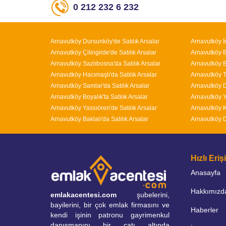
0 212 232 6 232
Arnavutköy Dursunköy'de Satılık Arsalar
Arnavutköy İ
Arnavutköy Çilingirde'de Satılık Arsalar
Arnavutköy Bo
Arnavutköy Sazlıbosna'da Satılık Arsalar
Arnavutköy B
Arnavutköy Hacımaşlı'da Satılık Arsalar
Arnavutköy T
Arnavutköy Samlar'da Satılık Arsalar
Arnavutköy D
Arnavutköy Boyalık'ta Satılık Arsalar
Arnavutköy Y
Arnavutköy Yassıören'de Satılık Arsalar
Arnavutköy K
Arnavutköy Baklalı'da Satılık Arsalar
Arnavutköy D
Hızlı Eri
Anasayfa
Hakkımızd
emlakacentesi.com
şubelerini,
bayilerini, bir çok emlak firmasını ve
Haberler
kendi işinin patronu gayrimenkul
danışmanını bir çatı altında