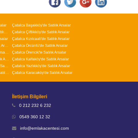
alar
Çatalca Başakköy'de Satılık Arsalar
Arnavutköy M.Kemal Paşa Mahallesi'nde Satılık Arsalar
Çatalca Çiftlikköy'de Satılık Arsalar
salar
Çatalca Kızılcaali'de Satılık Arsalar
Arnavutköy Nenehatun Mahallesi'nde Satılık Arsalar
Çatalca Örcünlü'de Satılık Arsalar
Arnavutköy İslambey Mahallesi'nde Satılık Arsalar
Çatalca Örencik'te Satılık Arsalar
Arnavutköy Yavuz Selim Mahallesi'nde Satılık Arsalar
Çatalca Kalfaköy'de Satılık Arsalar
Arnavutköy Adnan Menderes Mahallesi'nde Satılık Arsalar
Çatalca Yazlıkköy'de Satılık Arsalar
Arnavutköy ( Taşoluk ) Fatih Mahallesi'nde Satılık Arsalar
Çatalca Karacaköy'de Satılık Arsalar
İletişim Bilgileri
0 212 232 6 232
0549 360 12 32
info@emlakacentesi.com