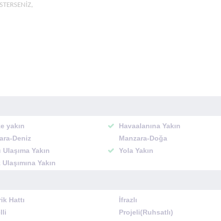
STERSENİZ,
e yakın
Havaalanına Yakın
ara-Deniz
Manzara-Doğa
 Ulaşıma Yakın
Yola Yakın
 Ulaşımına Yakın
rik Hattı
İfrazlı
lli
Projeli(Ruhsatlı)