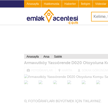
Anasayfa
Hakkımızda
Haberler
İletişim
Videolar
Anasayfa
Arsa
Satılık
Armavutköy Yassıörende D020 Otoyoluna Kom
FOTOĞRAFLAR
HARİTA
SOKAK GÖRÜNÜM
FOTOĞRAFLARI BÜYÜTMEK İÇİN TIKLAYINIZ.