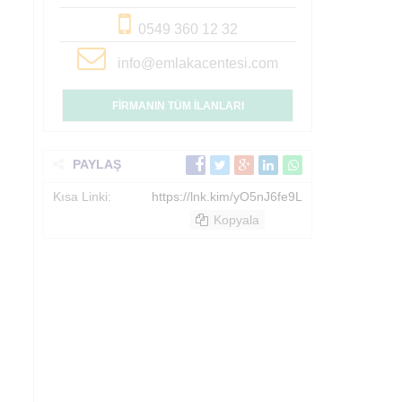
0549 360 12 32
info@emlakacentesi.com
FİRMANIN TÜM İLANLARI
PAYLAŞ
Kısa Linki:
https://lnk.kim/yO5nJ6fe9L
Kopyala