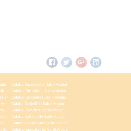
alar
Çatalca Başakköy'de Satılık Arsalar
Arnavutköy M.Kemal Paşa Mahallesi'nde Satılık Arsalar
Çatalca Çiftlikköy'de Satılık Arsalar
salar
Çatalca Kızılcaali'de Satılık Arsalar
Arnavutköy Nenehatun Mahallesi'nde Satılık Arsalar
Çatalca Örcünlü'de Satılık Arsalar
Arnavutköy İslambey Mahallesi'nde Satılık Arsalar
Çatalca Örencik'te Satılık Arsalar
Arnavutköy Yavuz Selim Mahallesi'nde Satılık Arsalar
Çatalca Kalfaköy'de Satılık Arsalar
Arnavutköy Adnan Menderes Mahallesi'nde Satılık Arsalar
Çatalca Yazlıkköy'de Satılık Arsalar
Arnavutköy ( Taşoluk ) Fatih Mahallesi'nde Satılık Arsalar
Çatalca Karacaköy'de Satılık Arsalar