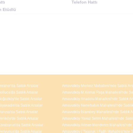
ttı
Telefon Hattı
n Etüdlü
mrahor'da Satılık Arsalar
Arnavutköy Merkez Mahallesi'nde Satılık Ars
lluca'da Satılık Arsalar
oğazköy'de Satılık Arsalar
Arnavutköy Anadolu Mahallesi'nde Satılık Ar
ayakadın'da Satılık Arsalar
urusu'da Satılık Arsalar
eniköy'de Satılık Arsalar
araburun'da Satılık Arsalar
eliyunus'da Satılık Arsalar