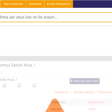
Tapu Kadastro
Tanıtımlar
Emlak Makaleleri
şu Satılık Arsa..!
Ü
Beni Buraya Götür
İstanbul
/
Arnavutköy
/
Yassıör
Emlak Tipi
Satılık Arsa
İlan No
3700