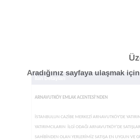
Üz
Aradığınız sayfaya ulaşmak içi
İlan Detayları
ARNAVUTKÖY EMLAK ACENTESİ'NDEN
İSTANBULUN CAZİBE MERKEZİ ARNAVUTKÖY'DE YATIRIML
YATIRIMCILARIN İLGİ ODAĞI ARNAVUTKÖY’DE SATIŞLA
SAHİBİNDEN OLAN YERLERİMİZ SATIŞA EN UYGUN VE