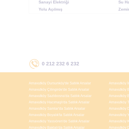
Sanayi Elektriği
Su Ha
Yolu Açılmış
Zemi
0 212 232 6 232
Arnavutköy Dursunköy'de Satılık Arsalar
Arnavutköy İ
Arnavutköy Çilingirde'de Satılık Arsalar
Arnavutköy Bo
Arnavutköy Sazlıbosna'da Satılık Arsalar
Arnavutköy B
Arnavutköy Hacımaşlı'da Satılık Arsalar
Arnavutköy T
Arnavutköy Samlar'da Satılık Arsalar
Arnavutköy D
Arnavutköy Boyalık'ta Satılık Arsalar
Arnavutköy Y
Arnavutköy Yassıören'de Satılık Arsalar
Arnavutköy K
Arnavutköy Baklalı'da Satılık Arsalar
Arnavutköy D