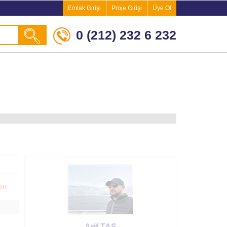
Emlak Girişi
Proje Girişi
Üye Ol
0 (212) 232 6 232
en
Arif TAŞ