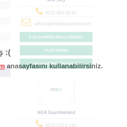
0533 965 53 81
arif.tas@emlakacentesi.com
İLAN SAHİBİNE MESAJ GÖNDER
 :(
TALEP FORMU
İLAN SAHİBİNİN TÜM İLANLARI
om
anasayfasını kullanabilirsiniz.
AEA Gayrimenkul
0212 232 6 232