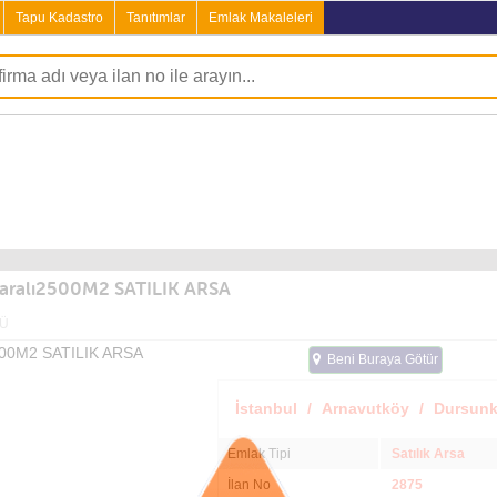
Tapu Kadastro
Tanıtımlar
Emlak Makaleleri
aralı2500M2 SATILIK ARSA
Ü
Beni Buraya Götür
İstanbul
/
Arnavutköy
/
Dursun
Emlak Tipi
Satılık Arsa
İlan No
2875