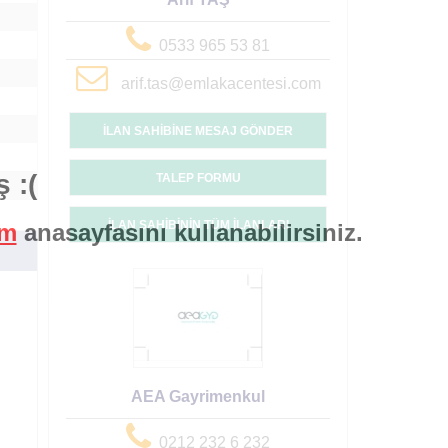
0533 965 53 81
arif.tas@emlakacentesi.com
İLAN SAHİBİNE MESAJ GÖNDER
 :(
TALEP FORMU
İLAN SAHİBİNİN TÜM İLANLARI
om
anasayfasını kullanabilirsiniz.
AEA Gayrimenkul
0212 232 6 232