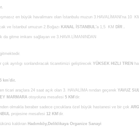
r.
artışmasız en büyük havalimanı olan İstanbulu muzun 3.HAVALİMANI'na 10 K
lucak ve İstanbul umuzun 2.Boğazı
KANAL İSTANBUL'
a 1,5 KM
DİR .
0dk da gitme imkanı sağlayan ve 3.HAVA LİMANINDAN
itmektedir.
r çok ayrılıgı sonlandıracak ticaretimizi geliştirecek
YÜKSEK HIZLI
TREN
hat
5 km'dir.
nen ticari araçlara 24 saat açık olan 3. HAVALİMA nından geçerek
YAVUZ SU
EY MARMARA
otoyoluna mesafesi
5 KM
'dir.
rinden olmakla beraber sadece çocuklara özel büyük hastanesi ve bir çok
AR
ANBUL
projesine mesafesi
12 KM
'dir.
yükünü kaldıran
Hadımköy,Deliklikaya Organize Sanayi