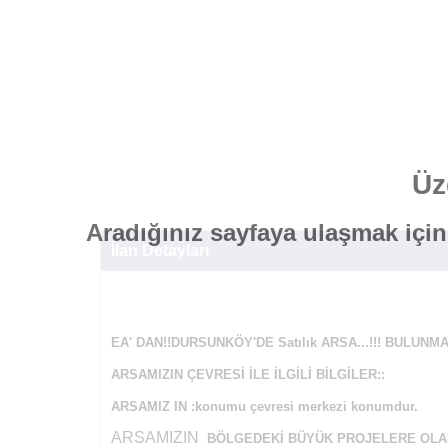
Üz
Aradığınız sayfaya ulaşmak içi
İlan Detayları
EA' DAN!!DURSUNKÖY'DE Satılık ARSA...!!! BULUNM
ARSAMIZIN ÇEVRESİ İLE İLGİLİ BİLGİLER::
ARSAMIZ IN :konumu çevresi merkezi konumdur.
ARSAMIZIN
BÖLGEDEKİ BÜYÜK PROJELERE OLA