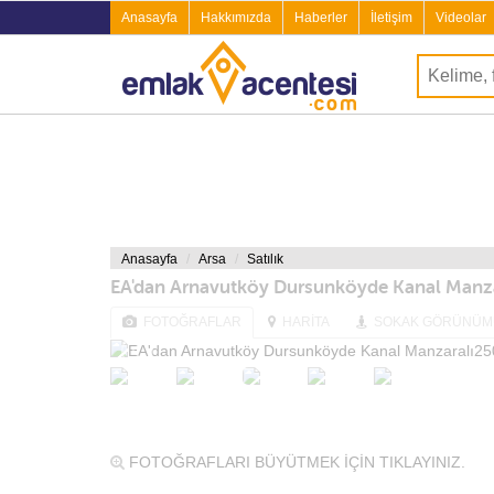
Anasayfa
Hakkımızda
Haberler
İletişim
Videolar
Anasayfa
Arsa
Satılık
EA'dan Arnavutköy Dursunköyde Kanal Manz
FOTOĞRAFLAR
HARİTA
SOKAK GÖRÜNÜM
FOTOĞRAFLARI BÜYÜTMEK İÇİN TIKLAYINIZ.