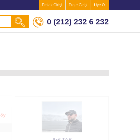
Emlak Girişi
Proje Girişi
Üye Ol
0 (212) 232 6 232
köy
Arif TAŞ