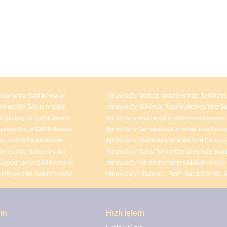
mrahor'da Satılık Arsalar
Arnavutköy Merkez Mahallesi'nde Satılık Ars
lluca'da Satılık Arsalar
oğazköy'de Satılık Arsalar
Arnavutköy Anadolu Mahallesi'nde Satılık Ar
ayakadın'da Satılık Arsalar
urusu'da Satılık Arsalar
eniköy'de Satılık Arsalar
araburun'da Satılık Arsalar
eliyunus'da Satılık Arsalar
şim
Hızlı İşlem