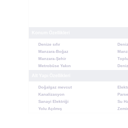
Konum Özellikleri
Denize sıfır
Deniz
Manzara-Boğaz
Manz
Manzara-Şehir
Toplu
Metrobüse Yakın
Deniz
Alt Yapı Özellikleri
Doğalgaz mevcut
Elekt
Kanalizasyon
Parse
Sanayi Elektriği
Su Ha
Yolu Açılmış
Zemi