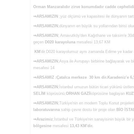
Orman Manzaralıdır zirve konumdadır cadde cephelidi
⇒
ARSAMIZIN
;yüz ölçümü ve kapasitesi ile dünyanın t
⇒
ARSAMIZIN
;dünyanın en büyük su yollarından birisi o
⇒
ARSAMIZIN
; Arnavutköy'den Kağıthane ve taksim'e 3
geçen
D020
karayoluna
mesafesi 13,67 KM
KM
'dir.D020 karayolumuz aynı zamanda Edirne ye kadar g
⇒
ARSAMIZIN
;Asya ile Avrupayı birbirine bağlayarak ve bi
mesafesi 14
⇒ARSAMIZ :
Çatalca merkeze
30 km dir.
Karadeniz'e
6,
⇒
ARSAMIZIN
;İstanbul umuzun bütün ticari yükünü üstle
SELİM
köprüsünü,
ORHAN GAZİ
köprüsüne baglayan
KUZ
⇒
ARSAMIZIN
;Türkiye'nin en modern Toplu Konut projele
laboratuvarına
sahip çevre dostu bir proje olan
BİO İST
⇒
Arazimiz
;İstanbul ve Türkiye'nin sanayisinin büyük bir 
bölgesine
mesafesi
13,43 KM'dir.