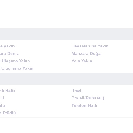
e yakın
Havaalanına Yakın
ara-Deniz
Manzara-Doğa
 Ulaşıma Yakın
Yola Yakın
 Ulaşımına Yakın
rik Hattı
İfrazlı
lli
Projeli(Ruhsatlı)
ttı
Telefon Hattı
n Etüdlü