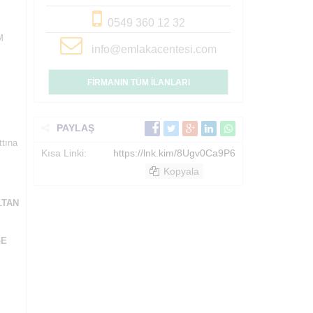
0549 360 12 32
M
info@emlakacentesi.com
FİRMANIN TÜM İLANLARI
PAYLAŞ
tına
Kısa Linki:
https://lnk.kim/8Ugv0Ca9P6
Kopyala
LTAN
GE