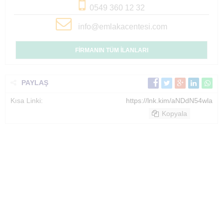
0549 360 12 32
info@emlakacentesi.com
FİRMANIN TÜM İLANLARI
PAYLAŞ
Kısa Linki:
https://lnk.kim/aNDdN54wla
Kopyala