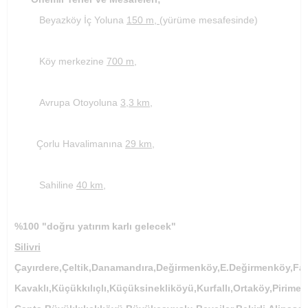
Beyazköy İç Yoluna
150 m,
(yürüme mesafesinde)
Köy merkezine
700 m,
Avrupa Otoyoluna
3,3 km,
Çorlu Havalimanına
29 km,
Sahiline
40 km,
%100 "doğru yatırım karlı gelecek"
Silivri
Çayırdere,Çeltik,Danamandıra,Değirmenköy,E.Değirmenköy,Fa
Kavaklı,Küçükkılıçlı,Küçüksinekliköyü,Kurfallı,Ortaköy,Pirim