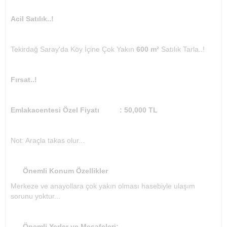
Acil Satılık..!
Tekirdağ Saray'da Köy İçine Çok Yakın
600 m²
Satılık Tarla..!
Fırsat..!
Emlakacentesi Özel Fiyatı : 50,000 TL
Not: Araçla takas olur...
Önemli Konum Özellikler
Merkeze ve anayollara çok yakın olması hasebiyle ulaşım
sorunu yoktur...
Önemli Yerler ve Mesafeleri;