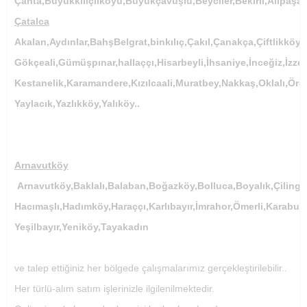
Çanta,Büyükkılıçlıköyü,Büyükçavuşlu,Beyciler,Bekirli,Alipaşa
Çatalca
Akalan,Aydınlar,BahşBelgrat,binkılıç,Çakıl,Çanakça,Çiftlikkö
Gökçeali,Gümüşpınar,hallaççı,Hisarbeyli,İhsaniye,İnceğiz,İzze
Kestanelik,Karamandere,Kızılcaali,Muratbey,Nakkaş,Oklalı,Ör
Yaylacık,Yazlıkköy,Yalıköy..
Arnavutköy
Arnavutköy,Baklalı,Balaban,Boğazköy,Bolluca,Boyalık,Çilingi
Hacımaşlı,Hadımköy,Haraççı,Karlıbayır,İmrahor,Ömerli,Karabur
Yeşilbayır,Yeniköy,Tayakadın
ve talep ettiğiniz her bölgede çalışmalarımız gerçekleştirilebilir..
Her türlü-alım satım işlerinizle ilgilenilmektedir.