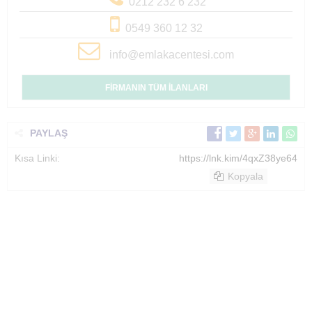
0212 232 6 232
0549 360 12 32
info@emlakacentesi.com
FİRMANIN TÜM İLANLARI
PAYLAŞ
Kısa Linki:
https://lnk.kim/4qxZ38ye64
Kopyala