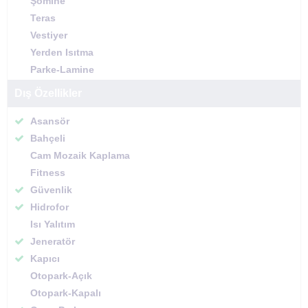
Şömine
Teras
Vestiyer
Yerden Isıtma
Parke-Lamine
Dış Özellikler
Asansör
Bahçeli
Cam Mozaik Kaplama
Fitness
Güvenlik
Hidrofor
Isı Yalıtım
Jeneratör
Kapıcı
Otopark-Açık
Otopark-Kapalı