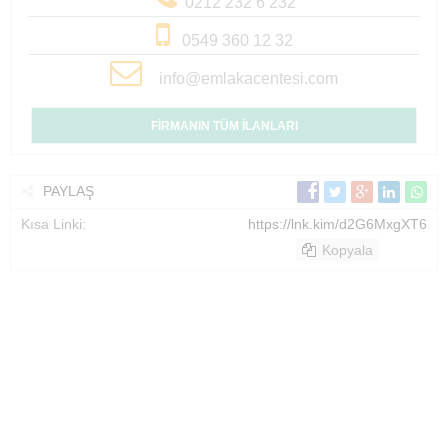
0212 232 6 232
0549 360 12 32
info@emlakacentesi.com
FİRMANIN TÜM İLANLARI
PAYLAŞ
Kısa Linki:
https://lnk.kim/d2G6MxgXT6
Kopyala