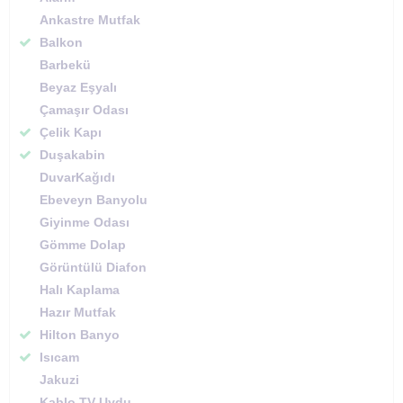
Ankastre Mutfak
Balkon
Barbekü
Beyaz Eşyalı
Çamaşır Odası
Çelik Kapı
Duşakabin
DuvarKağıdı
Ebeveyn Banyolu
Giyinme Odası
Gömme Dolap
Görüntülü Diafon
Halı Kaplama
Hazır Mutfak
Hilton Banyo
Isıcam
Jakuzi
Kablo TV-Uydu