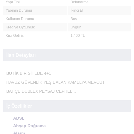
Yapı Tipi
Betonarme
Yapının Durumu
İkinci El
Kullanım Durumu
Boş
Krediye Uygunluk
Uygun
Kira Getirisi
1.400 TL
İlan Detayları
BUTİK BİR SİTEDE 4+1
HAVUZ GÜVENLİK YEŞİL ALAN KAMELYA MEVCUT.
BAHÇE DUBLEX PEYSAJ CEPHELİ..
İç Özellikler
ADSL
Ahşap Doğrama
Alarm