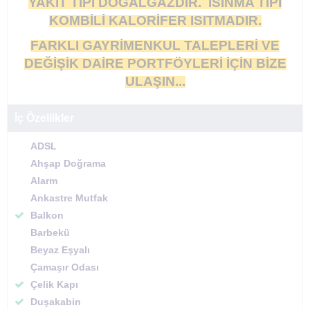
YAKIT TİPİ DOĞALGAZDIR. ISINMA TİPİ
KOMBİLİ KALORİFER ISITMADIR.
FARKLI GAYRİMENKUL TALEPLERİ VE
DEĞİŞİK DAİRE PORTFÖYLERİ İÇİN BİZE
ULAŞIN...
İç Özellikler
ADSL
Ahşap Doğrama
Alarm
Ankastre Mutfak
Balkon
Barbekü
Beyaz Eşyalı
Çamaşır Odası
Çelik Kapı
Duşakabin