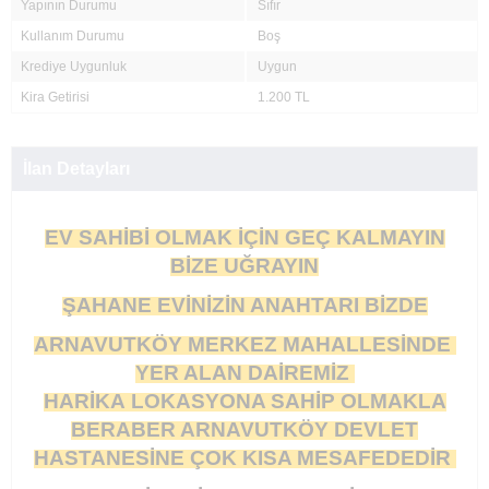
Yapının Durumu
Sıfır
Kullanım Durumu
Boş
Krediye Uygunluk
Uygun
Kira Getirisi
1.200 TL
İlan Detayları
EV SAHİBİ OLMAK İÇİN GEÇ KALMAYIN
BİZE UĞRAYIN
ŞAHANE EVİNİZİN ANAHTARI BİZDE
ARNAVUTKÖY MERKEZ MAHALLESİNDE
YER ALAN DAİREMİZ
HARİKA LOKASYONA SAHİP OLMAKLA
BERABER ARNAVUTKÖY DEVLET
HASTANESİNE ÇOK KISA MESAFEDEDİR