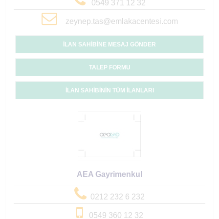
0549 371 12 32
zeynep.tas@emlakacentesi.com
İLAN SAHİBİNE MESAJ GÖNDER
TALEP FORMU
İLAN SAHİBİNİN TÜM İLANLARI
AEA Gayrimenkul
0212 232 6 232
0549 360 12 32