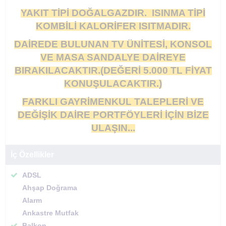
YAKIT TİPİ DOĞALGAZDIR. ISINMA TİPİ
KOMBİLİ KALORİFER ISITMADIR.
DAİREDE BULUNAN TV ÜNİTESİ, KONSOL
VE MASA SANDALYE DAİREYE
BIRAKILACAKTIR.(DEĞERİ 5.000 TL FİYAT
KONUŞULACAKTIR.)
FARKLI GAYRİMENKUL TALEPLERİ VE
DEĞİŞİK DAİRE PORTFÖYLERİ İÇİN BİZE
ULAŞIN...
İç Özellikler
ADSL
Ahşap Doğrama
Alarm
Ankastre Mutfak
Balkon