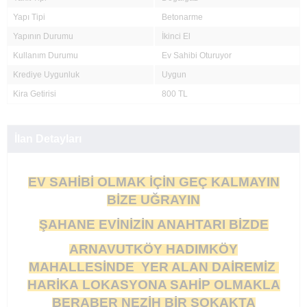
Yapı Tipi
Betonarme
Yapının Durumu
İkinci El
Kullanım Durumu
Ev Sahibi Oturuyor
Krediye Uygunluk
Uygun
Kira Getirisi
800 TL
İlan Detayları
EV SAHİBİ OLMAK İÇİN GEÇ KALMAYIN
BİZE UĞRAYIN
ŞAHANE EVİNİZİN ANAHTARI BİZDE
ARNAVUTKÖY HADIMKÖY
MAHALLESİNDE YER ALAN DAİREMİZ
HARİKA LOKASYONA SAHİP OLMAKLA
BERABER NEZİH BİR SOKAKTA