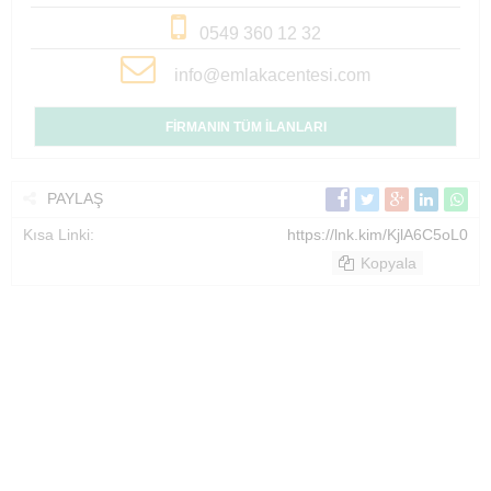
0549 360 12 32
info@emlakacentesi.com
FİRMANIN TÜM İLANLARI
PAYLAŞ
Kısa Linki:
https://lnk.kim/KjlA6C5oL0
Kopyala