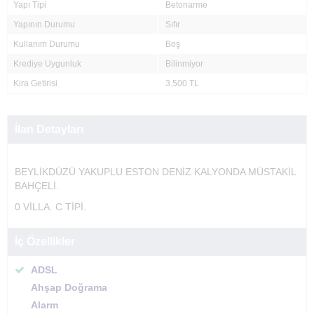
Yapı Tipi
Betonarme
Yapının Durumu
Sıfır
Kullanım Durumu
Boş
Krediye Uygunluk
Bilinmiyor
Kira Getirisi
3.500 TL
İlan Detayları
BEYLİKDÜZÜ YAKUPLU ESTON DENİZ KALYONDA MÜSTAKİL
BAHÇELİ.
0 VİLLA. C TİPİ.
İç Özellikler
ADSL
Ahşap Doğrama
Alarm