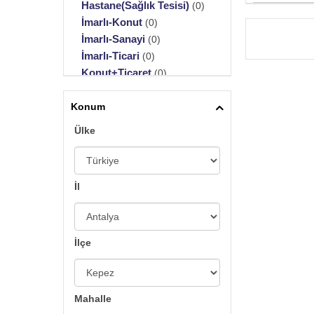
Hastane(Sağlık Tesisi)
(0)
İmarlı-Konut
(0)
İmarlı-Sanayi
(0)
İmarlı-Ticari
(0)
Konut+Ticaret
(0)
Maden Ocağı
(0)
Muhtelif Arsa
Konum
(0)
Okul(Eğitim Tesisi)
(0)
Ülke
Özel Kullanım
(0)
Sit Alanı
(0)
Tarla
(0)
İl
Toplu Konut için Tahsisi
(0)
Turistik Arsa
(0)
Zeytinlik
(0)
Merkezi İş Alanı (Mia)
(0)
İlçe
Mahalle