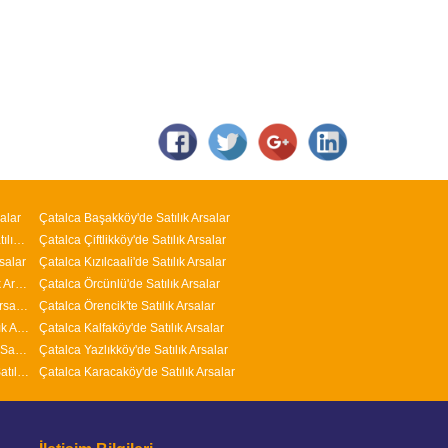
alar
Çatalca Başakköy'de Satılık Arsalar
Arnavutköy M.Kemal Paşa Mahallesi'nde Satılık Arsalar
Çatalca Çiftlikköy'de Satılık Arsalar
salar
Çatalca Kızılcaali'de Satılık Arsalar
Arnavutköy Nenehatun Mahallesi'nde Satılık Arsalar
Çatalca Örcünlü'de Satılık Arsalar
Arnavutköy İslambey Mahallesi'nde Satılık Arsalar
Çatalca Örencik'te Satılık Arsalar
Arnavutköy Yavuz Selim Mahallesi'nde Satılık Arsalar
Çatalca Kalfaköy'de Satılık Arsalar
Arnavutköy Adnan Menderes Mahallesi'nde Satılık Arsalar
Çatalca Yazlıkköy'de Satılık Arsalar
Arnavutköy ( Taşoluk ) Fatih Mahallesi'nde Satılık Arsalar
Çatalca Karacaköy'de Satılık Arsalar