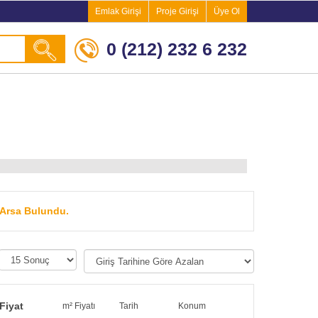
Emlak Girişi
Proje Girişi
Üye Ol
0 (212) 232 6 232
k Arsa Bulundu.
Fiyat
m² Fiyatı
Tarih
Konum