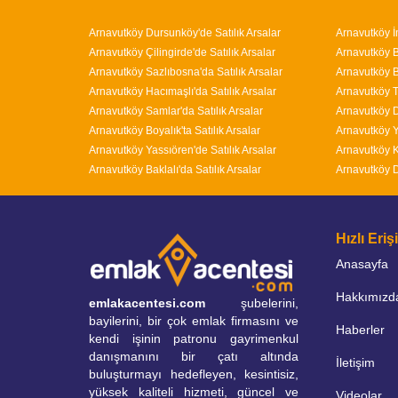
Arnavutköy Dursunköy'de Satılık Arsalar
Arnavutköy İ
Arnavutköy Çilingirde'de Satılık Arsalar
Arnavutköy Bo
Arnavutköy Sazlıbosna'da Satılık Arsalar
Arnavutköy B
Arnavutköy Hacımaşlı'da Satılık Arsalar
Arnavutköy T
Arnavutköy Samlar'da Satılık Arsalar
Arnavutköy D
Arnavutköy Boyalık'ta Satılık Arsalar
Arnavutköy Y
Arnavutköy Yassıören'de Satılık Arsalar
Arnavutköy K
Arnavutköy Baklalı'da Satılık Arsalar
Arnavutköy D
Hızlı Eri
Anasayfa
Hakkımızd
emlakacentesi.com
şubelerini,
bayilerini, bir çok emlak firmasını ve
Haberler
kendi işinin patronu gayrimenkul
danışmanını bir çatı altında
İletişim
buluşturmayı hedefleyen, kesintisiz,
yüksek kaliteli hizmeti, güncel ve
Videolar