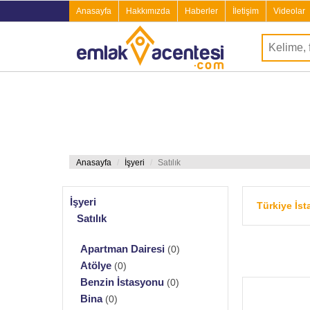
Anasayfa
Hakkımızda
Haberler
İletişim
Videolar
Anasayfa
İşyeri
Satılık
İşyeri
Türkiye İs
Satılık
Apartman Dairesi
(0)
Atölye
(0)
Benzin İstasyonu
(0)
Bina
(0)