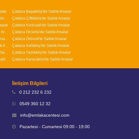
alar
Çatalca Başakköy'de Satılık Arsalar
Arnavutköy M.Kemal Paşa Mahallesi'nde Satılık Arsalar
Çatalca Çiftlikköy'de Satılık Arsalar
salar
Çatalca Kızılcaali'de Satılık Arsalar
Arnavutköy Nenehatun Mahallesi'nde Satılık Arsalar
Çatalca Örcünlü'de Satılık Arsalar
Arnavutköy İslambey Mahallesi'nde Satılık Arsalar
Çatalca Örencik'te Satılık Arsalar
Arnavutköy Yavuz Selim Mahallesi'nde Satılık Arsalar
Çatalca Kalfaköy'de Satılık Arsalar
Arnavutköy Adnan Menderes Mahallesi'nde Satılık Arsalar
Çatalca Yazlıkköy'de Satılık Arsalar
Arnavutköy ( Taşoluk ) Fatih Mahallesi'nde Satılık Arsalar
Çatalca Karacaköy'de Satılık Arsalar
İletişim Bilgileri
0 212 232 6 232
0549 360 12 32
info@emlakacentesi.com
Pazartesi - Cumartesi 09:00 - 19:00