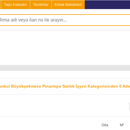
Tapu Kadastro
Tanıtımlar
Emlak Makaleleri
tanbul Büyükçekmece Pınartepe Satılık İşyeri Kategorisinden 0 Ad
Oda
M²