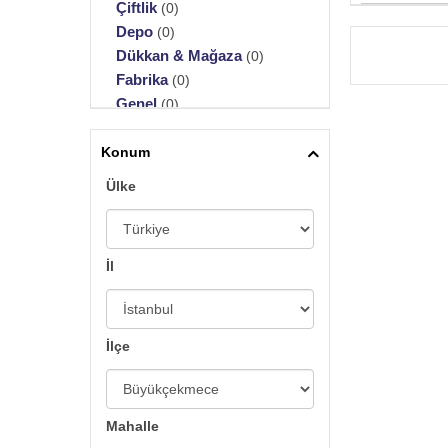
Çiftlik
(0)
Depo
(0)
Dükkan & Mağaza
(0)
Fabrika
(0)
Genel
(0)
Hastane
(0)
İş Hanı
Konum
(0)
İş Hanı Katı
(0)
Ülke
Ofis
(0)
Plaza
(0)
Plaza Katı
(0)
İl
Sanal & Hazır Ofis
(0)
Villa
(0)
Villa Katı
(0)
Kafe/Restoran
(0)
İlçe
Mahalle