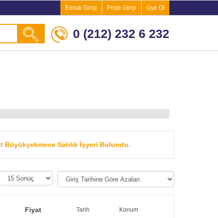
Emlak Girişi
Proje Girişi
Üye Ol
0 (212) 232 6 232
et Büyükçekmece Satılık İşyeri Bulundu.
Fiyat
Tarih
Konum