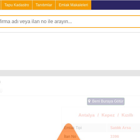
Tapu Kadastro
Tanıtımlar
Emlak Makaleleri
a
Ü
Beni Buraya Götür
Antalya
/
Kepez
/
Kızıllı
Emlak Tipi
Satılık Arsa
İlan No
3396