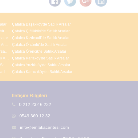
alar
Çatalca Başakköy'de Satılık Arsalar
Arnavutköy M.Kemal Paşa Mahallesi'nde Satılık Arsalar
Çatalca Çiftlikköy'de Satılık Arsalar
salar
Çatalca Kızılcaali'de Satılık Arsalar
Arnavutköy Nenehatun Mahallesi'nde Satılık Arsalar
Çatalca Örcünlü'de Satılık Arsalar
Arnavutköy İslambey Mahallesi'nde Satılık Arsalar
Çatalca Örencik'te Satılık Arsalar
Arnavutköy Yavuz Selim Mahallesi'nde Satılık Arsalar
Çatalca Kalfaköy'de Satılık Arsalar
Arnavutköy Adnan Menderes Mahallesi'nde Satılık Arsalar
Çatalca Yazlıkköy'de Satılık Arsalar
Arnavutköy ( Taşoluk ) Fatih Mahallesi'nde Satılık Arsalar
Çatalca Karacaköy'de Satılık Arsalar
İletişim Bilgileri
0 212 232 6 232
0549 360 12 32
info@emlakacentesi.com