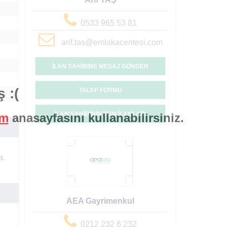
0533 965 53 81
arif.tas@emlakacentesi.com
İLAN SAHİBİNE MESAJ GÖNDER
 :(
TALEP FORMU
İLAN SAHİBİNİN TÜM İLANLARI
om
anasayfasını kullanabilirsiniz.
t.
AEA Gayrimenkul
0212 232 6 232