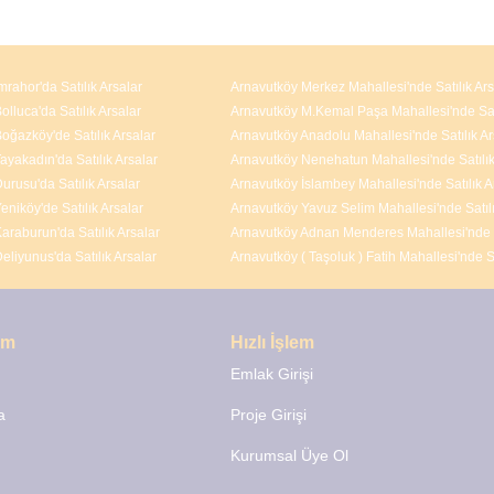
mrahor'da Satılık Arsalar
Arnavutköy Merkez Mahallesi'nde Satılık Ars
lluca'da Satılık Arsalar
oğazköy'de Satılık Arsalar
Arnavutköy Anadolu Mahallesi'nde Satılık Ar
ayakadın'da Satılık Arsalar
urusu'da Satılık Arsalar
eniköy'de Satılık Arsalar
araburun'da Satılık Arsalar
eliyunus'da Satılık Arsalar
şim
Hızlı İşlem
Emlak Girişi
a
Proje Girişi
Kurumsal Üye Ol