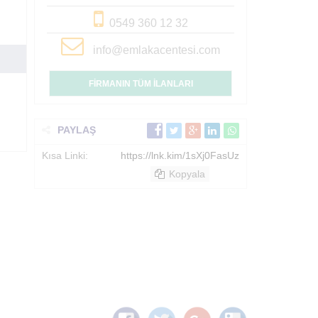
0549 360 12 32
info@emlakacentesi.com
FİRMANIN TÜM İLANLARI
PAYLAŞ
Kısa Linki:
https://lnk.kim/1sXj0FasUz
Kopyala