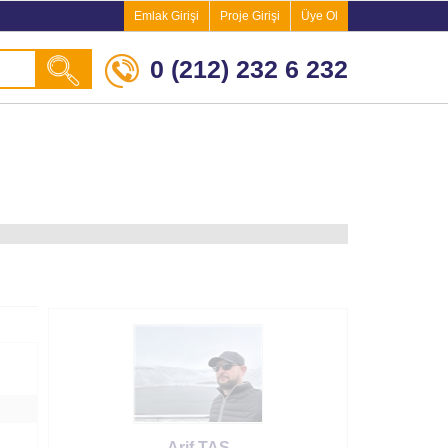
Emlak Girişi
Proje Girişi
Üye Ol
0 (212) 232 6 232
Arif TAŞ