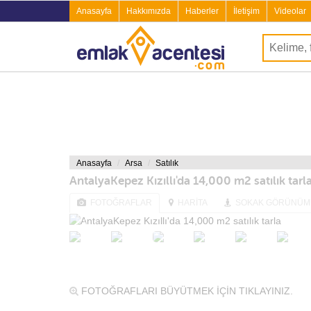
Anasayfa
Hakkımızda
Haberler
İletişim
Videolar
Anasayfa
Arsa
Satılık
AntalyaKepez Kızıllı'da 14,000 m2 satılık tarl
FOTOĞRAFLAR
HARİTA
SOKAK GÖRÜNÜM
FOTOĞRAFLARI BÜYÜTMEK İÇİN TIKLAYINIZ.