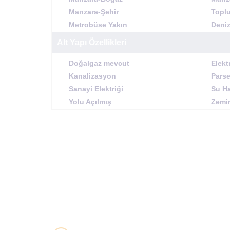
Manzara-Şehir
Toplu
Metrobüse Yakın
Deniz
Alt Yapı Özellikleri
Doğalgaz mevcut
Elekt
Kanalizasyon
Parse
Sanayi Elektriği
Su Ha
Yolu Açılmış
Zemi