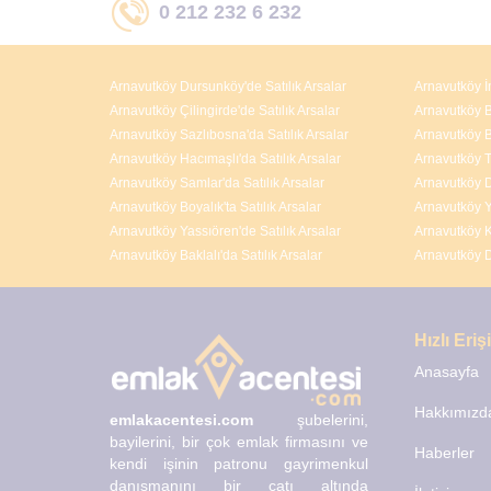
0 212 232 6 232
Arnavutköy Dursunköy'de Satılık Arsalar
Arnavutköy İ
Arnavutköy Çilingirde'de Satılık Arsalar
Arnavutköy Bo
Arnavutköy Sazlıbosna'da Satılık Arsalar
Arnavutköy B
Arnavutköy Hacımaşlı'da Satılık Arsalar
Arnavutköy T
Arnavutköy Samlar'da Satılık Arsalar
Arnavutköy D
Arnavutköy Boyalık'ta Satılık Arsalar
Arnavutköy Y
Arnavutköy Yassıören'de Satılık Arsalar
Arnavutköy K
Arnavutköy Baklalı'da Satılık Arsalar
Arnavutköy D
Hızlı Eri
Anasayfa
Hakkımızd
emlakacentesi.com
şubelerini,
bayilerini, bir çok emlak firmasını ve
Haberler
kendi işinin patronu gayrimenkul
danışmanını bir çatı altında