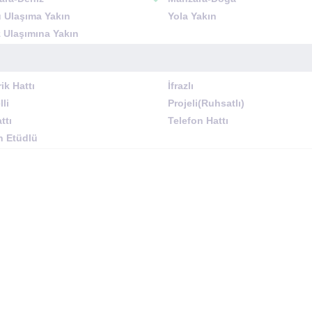
 Ulaşıma Yakın
Yola Yakın
 Ulaşımına Yakın
rik Hattı
İfrazlı
lli
Projeli(Ruhsatlı)
ttı
Telefon Hattı
n Etüdlü