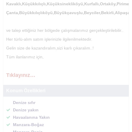
Kavaklı,Küçükkılıçlı,Küçüksinekliköyü,Kurfallı,Ortaköy,Pirim
Çanta,Büyükkılıçlıköyü,Büyükçavuşlu,Beyciler,Bekirli,Alipaşa
ve talep ettiğiniz her bölgede çalışmalarımız gerçekleştirilebilir..
Her türlü-alım satım işlerinizle ilgilenilmektedir.
Gelin size de kazandıralım,sizi karlı çıkaralım..!
Tüm ilanlarımız için,
Tıklayınız…
Konum Özellikleri
Denize sıfır
Denize yakın
Havaalanına Yakın
Manzara-Boğaz