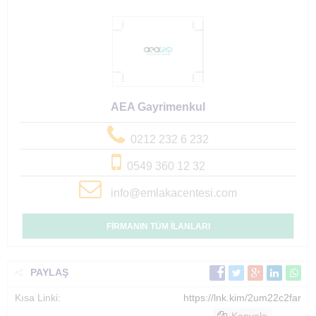
AEA Gayrimenkul
0212 232 6 232
0549 360 12 32
info@emlakacentesi.com
FİRMANIN TÜM İLANLARI
PAYLAŞ
Kısa Linki:
https://lnk.kim/2um22c2far