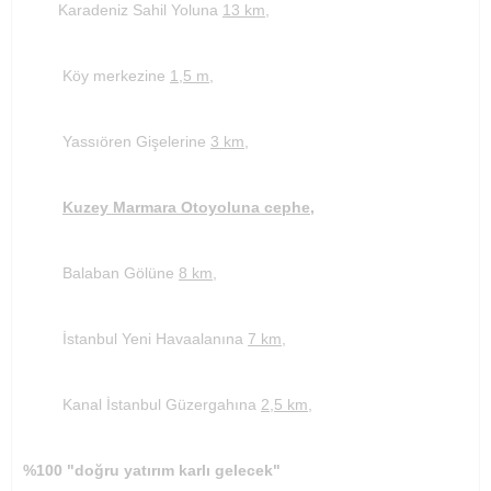
Karadeniz Sahil Yoluna
13 km,
Köy merkezine
1,5 m,
Yassıören Gişelerine
3 km,
Kuzey Marmara Otoyoluna cephe,
Balaban Gölüne
8 km,
İstanbul Yeni Havaalanına
7 km,
Kanal İstanbul Güzergahına
2,5 km,
%100 "doğru yatırım karlı gelecek"