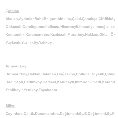
Çatalca
Akalan,Aydınlar,BahşBelgrat,binkılıç,Çakıl,Çanakça,Çiftlikkö
Gökçeali,Gümüşpınar,hallaççı,Hisarbeyli,İhsaniye,İnceğiz,İzze
Kestanelik,Karamandere,Kızılcaali,Muratbey,Nakkaş,Oklalı,Ör
Yaylacık,Yazlıkköy,Yalıköy..
Arnavutköy
Arnavutköy,Baklalı,Balaban,Boğazköy,Bolluca,Boyalık,Çilingi
Hacımaşlı,Hadımköy,Haraççı,Karlıbayır,İmrahor,Ömerli,Karabur
Yeşilbayır,Yeniköy,Tayakadın.
Silivri
Çayırdere,Çeltik,Danamandıra,Değirmenköy,E.Değirmenköy,Fa