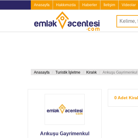
Anasayfa
Hakkımızda
Haberler
İletişim
Videolar
Anasayfa
Turistik İşletme
Kiralık
Arıkuşu Gayrimenkul
0 Adet Kira
Arıkuşu Gayrimenkul