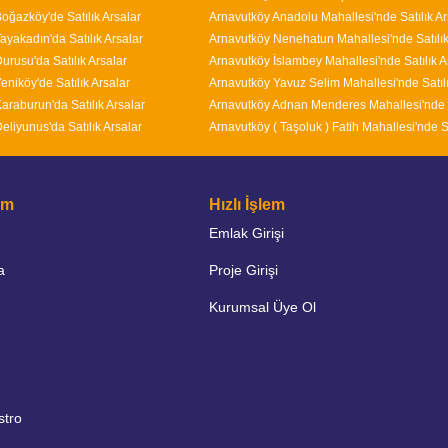
oğazköy'de Satılık Arsalar
Arnavutköy Anadolu Mahallesi'nde Satılık Ar
ayakadın'da Satılık Arsalar
urusu'da Satılık Arsalar
eniköy'de Satılık Arsalar
araburun'da Satılık Arsalar
eliyunus'da Satılık Arsalar
şim
Hızlı İşlem
Emlak Girişi
a
Proje Girişi
Kurumsal Üye Ol
stro