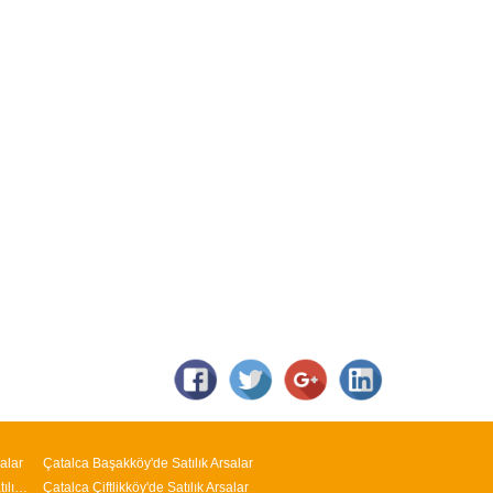
alar
Çatalca Başakköy'de Satılık Arsalar
Arnavutköy M.Kemal Paşa Mahallesi'nde Satılık Arsalar
Çatalca Çiftlikköy'de Satılık Arsalar