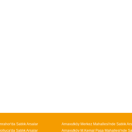
mrahor'da Satılık Arsalar
Arnavutköy Merkez Mahallesi'nde Satılık Ars
lluca'da Satılık Arsalar