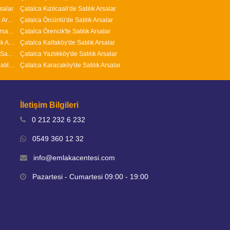
salar
Çatalca Kızılcaali'de Satılık Arsalar
Arnavutköy Nenehatun Mahallesi'nde Satılık Arsalar
Çatalca Örcünlü'de Satılık Arsalar
Arnavutköy İslambey Mahallesi'nde Satılık Arsalar
Çatalca Örencik'te Satılık Arsalar
Arnavutköy Yavuz Selim Mahallesi'nde Satılık Arsalar
Çatalca Kalfaköy'de Satılık Arsalar
Arnavutköy Adnan Menderes Mahallesi'nde Satılık Arsalar
Çatalca Yazlıkköy'de Satılık Arsalar
Arnavutköy ( Taşoluk ) Fatih Mahallesi'nde Satılık Arsalar
Çatalca Karacaköy'de Satılık Arsalar
İletişim Bilgileri
0 212 232 6 232
0549 360 12 32
info@emlakacentesi.com
Pazartesi - Cumartesi 09:00 - 19:00