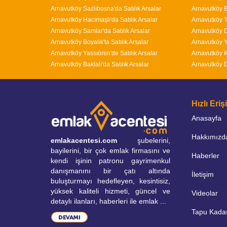
Arnavutköy Sazlıbosna'da Satılık Arsalar
Arnavutköy B
Arnavutköy Hacımaşlı'da Satılık Arsalar
Arnavutköy T
Arnavutköy Samlar'da Satılık Arsalar
Arnavutköy D
Arnavutköy Boyalık'ta Satılık Arsalar
Arnavutköy Y
Arnavutköy Yassıören'de Satılık Arsalar
Arnavutköy K
Arnavutköy Baklalı'da Satılık Arsalar
Arnavutköy D
Hızlı Eri
Anasayfa
Hakkımızd
emlakacentesi.com
şubelerini,
bayilerini, bir çok emlak firmasını ve
Haberler
kendi işinin patronu gayrimenkul
danışmanını bir çatı altında
İletişim
buluşturmayı hedefleyen, kesintisiz,
yüksek kaliteli hizmeti, güncel ve
Videolar
detaylı ilanları, haberleri ile emlak ...
Tapu Kada