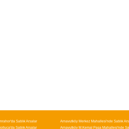
mrahor'da Satılık Arsalar
Arnavutköy Merkez Mahallesi'nde Satılık Ars
lluca'da Satılık Arsalar