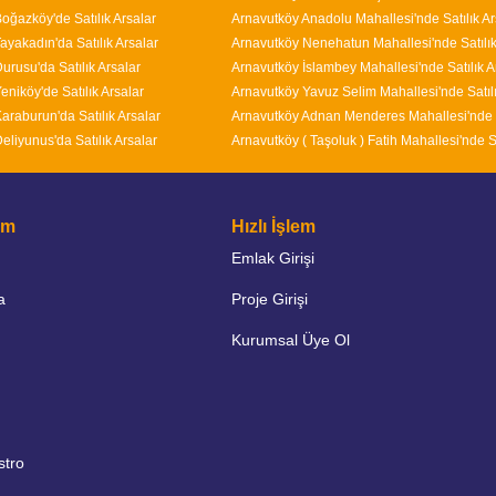
oğazköy'de Satılık Arsalar
Arnavutköy Anadolu Mahallesi'nde Satılık Ar
ayakadın'da Satılık Arsalar
urusu'da Satılık Arsalar
eniköy'de Satılık Arsalar
araburun'da Satılık Arsalar
eliyunus'da Satılık Arsalar
şim
Hızlı İşlem
Emlak Girişi
a
Proje Girişi
Kurumsal Üye Ol
stro