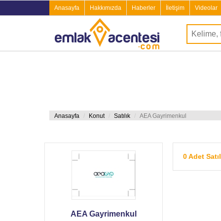
Anasayfa
Hakkımızda
Haberler
İletişim
Videolar
Anasayfa
Konut
Satılık
AEA Gayrimenkul
0 Adet Satı
AEA Gayrimenkul