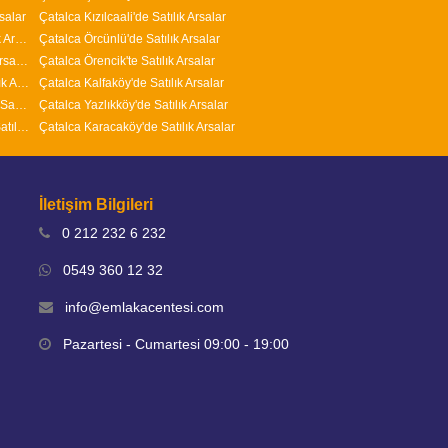
salar
Çatalca Kızılcaali'de Satılık Arsalar
Arnavutköy Nenehatun Mahallesi'nde Satılık Arsalar
Çatalca Örcünlü'de Satılık Arsalar
Arnavutköy İslambey Mahallesi'nde Satılık Arsalar
Çatalca Örencik'te Satılık Arsalar
Arnavutköy Yavuz Selim Mahallesi'nde Satılık Arsalar
Çatalca Kalfaköy'de Satılık Arsalar
Arnavutköy Adnan Menderes Mahallesi'nde Satılık Arsalar
Çatalca Yazlıkköy'de Satılık Arsalar
Arnavutköy ( Taşoluk ) Fatih Mahallesi'nde Satılık Arsalar
Çatalca Karacaköy'de Satılık Arsalar
İletişim Bilgileri
0 212 232 6 232
0549 360 12 32
info@emlakacentesi.com
Pazartesi - Cumartesi 09:00 - 19:00