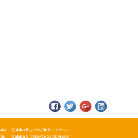
alar
Çatalca Başakköy'de Satılık Arsalar
Arnavutköy M.Kemal Paşa Mahallesi'nde Satılık Arsalar
Çatalca Çiftlikköy'de Satılık Arsalar