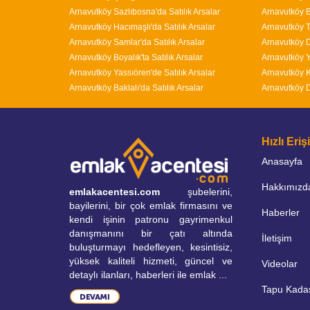
Arnavutköy Sazlıbosna'da Satılık Arsalar
Arnavutköy B
Arnavutköy Hacımaşlı'da Satılık Arsalar
Arnavutköy T
Arnavutköy Samlar'da Satılık Arsalar
Arnavutköy D
Arnavutköy Boyalık'ta Satılık Arsalar
Arnavutköy Y
Arnavutköy Yassıören'de Satılık Arsalar
Arnavutköy K
Arnavutköy Baklalı'da Satılık Arsalar
Arnavutköy D
Hızlı Eri
Anasayfa
Hakkımızd
emlakacentesi.com
şubelerini,
bayilerini, bir çok emlak firmasını ve
Haberler
kendi işinin patronu gayrimenkul
danışmanını bir çatı altında
İletişim
buluşturmayı hedefleyen, kesintisiz,
yüksek kaliteli hizmeti, güncel ve
Videolar
detaylı ilanları, haberleri ile emlak ...
Tapu Kada